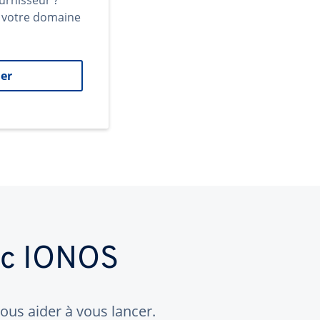
urnisseur ?
t votre domaine
er
ec IONOS
us aider à vous lancer.