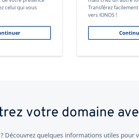
t de votre présence
mais chez un autre fo
ez celui qui vous
Transférez facilemen
vers IONOS !
ontinuer
Continu
trez votre domaine av
 Découvrez quelques informations utiles pour vo